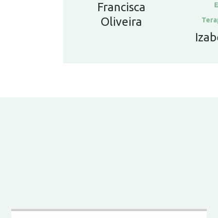
Francisca
E
Oliveira
Tera
Izab